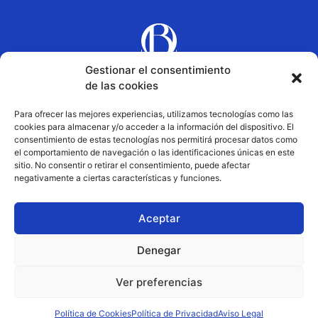
Gestionar el consentimiento
de las cookies
AVISO LEGAL
Para ofrecer las mejores experiencias, utilizamos tecnologías como las
POLÍTICA DE PRIVACIDAD
cookies para almacenar y/o acceder a la información del dispositivo. El
POLÍTICA DE COOKIES
consentimiento de estas tecnologías nos permitirá procesar datos como
el comportamiento de navegación o las identificaciones únicas en este
newsletter
sitio. No consentir o retirar el consentimiento, puede afectar
negativamente a ciertas características y funciones.
Aceptar
CONTACTO
Denegar
955 684 032 | 616 207 739
Avda. Reino Unido, 7 (Edificio
Ver preferencias
Adytec) 3°A, SEVILLA
Política de Cookies
Política de Privacidad
Aviso Legal
2026 © La Bola de Cristal | diseño web:
mintha estudio